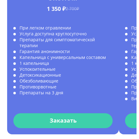
1 350 ₽
2 700₽
При легком отравлении
При
Услуга доступна круглосуточно
Усл
Препараты для симптоматической
Пре
терапии
те
Гарантия анонимности
Гар
Капельница с универсальным составом
Кап
1 капельница
1 к
Успокоительные
Усп
Детоксикационные
Де
Обезболивающие
Об
Противорвотные
Пр
Препараты на 3 дня
Пре
Ви
Заказать