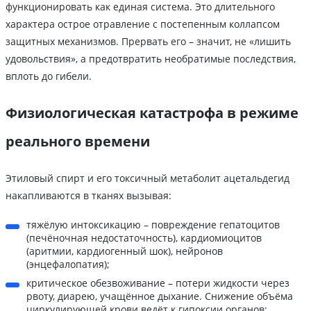
функционировать как единая система. Это длительного
характера острое отравление с постепенным коллапсом
защитных механизмов. Прервать его – значит, не «лишить
удовольствия», а предотвратить необратимые последствия,
вплоть до гибели.
Физиологическая катастрофа в режиме
реального времени
Этиловый спирт и его токсичный метаболит ацетальдегид
накапливаются в тканях вызывая:
тяжёлую интоксикацию – повреждение гепатоцитов
(печёночная недостаточность), кардиомиоцитов
(аритмии, кардиогенный шок), нейронов
(энцефалопатия);
критическое обезвоживание – потери жидкости через
рвоту, диарею, учащённое дыхание. Снижение объёма
циркулирующей крови ведёт к гипоксии органов;