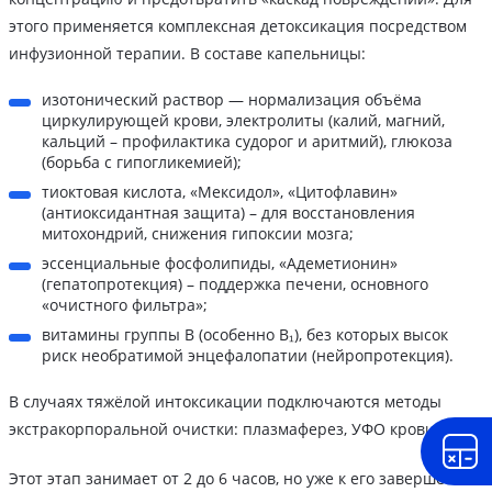
этого применяется комплексная детоксикация посредством
инфузионной терапии. В составе капельницы:
изотонический раствор — нормализация объёма
циркулирующей крови, электролиты (калий, магний,
кальций – профилактика судорог и аритмий), глюкоза
(борьба с гипогликемией);
тиоктовая кислота, «Мексидол», «Цитофлавин»
(антиоксидантная защита) – для восстановления
митохондрий, снижения гипоксии мозга;
эссенциальные фосфолипиды, «Адеметионин»
(гепатопротекция) – поддержка печени, основного
«очистного фильтра»;
витамины группы В (особенно В₁), без которых высок
риск необратимой энцефалопатии (нейропротекция).
В случаях тяжёлой интоксикации подключаются методы
экстракорпоральной очистки: плазмаферез, УФО крови.
Этот этап занимает от 2 до 6 часов, но уже к его завершению