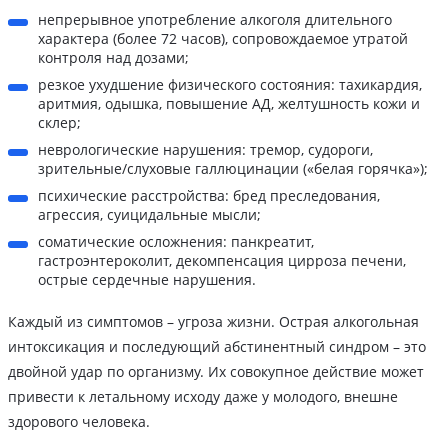
непрерывное употребление алкоголя длительного
характера (более 72 часов), сопровождаемое утратой
контроля над дозами;
резкое ухудшение физического состояния: тахикардия,
аритмия, одышка, повышение АД, желтушность кожи и
склер;
неврологические нарушения: тремор, судороги,
зрительные/слуховые галлюцинации («белая горячка»);
психические расстройства: бред преследования,
агрессия, суицидальные мысли;
соматические осложнения: панкреатит,
гастроэнтероколит, декомпенсация цирроза печени,
острые сердечные нарушения.
Каждый из симптомов – угроза жизни. Острая алкогольная
интоксикация и последующий абстинентный синдром – это
двойной удар по организму. Их совокупное действие может
привести к летальному исходу даже у молодого, внешне
здорового человека.