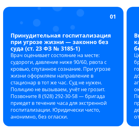
01
Принудительная госпитализация
В
при угрозе жизни — законно без
к
суда (ст. 23 ФЗ № 3185-1)
б
Врач оценивает состояние на месте:
Ц
судороги, давление ниже 90/60, рвота с
б
кровью, спутанное сознание. При угрозе
г
жизни оформляем направление в
д
стационар в тот же час. Суд не нужен.
а
Полицию не вызываем, учёт не грозит.
о
Позвоните 8 (928) 292-30-58 — бригада
П
приедет в течение часа для экстренной
п
госпитализации. Юридически чисто,
д
анонимно, без огласки.
о