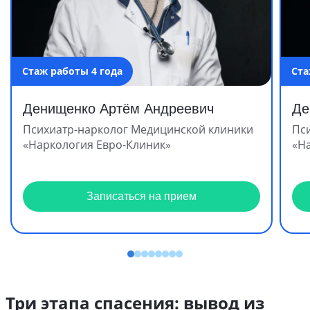
Стаж работы 4 года
Ста
Денищенко Артём Андреевич
Де
Психиатр-нарколог Медицинской клиники
Пс
«Наркология Евро-Клиник»
«Н
Записаться на прием
Три этапа спасения: вывод из