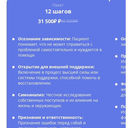
Пакет
12 шагов
31 500₽ ₽
40 500₽₽
Осознание зависимости:
Пациент
Ос
понимает, что не может справиться с
зав
проблемой самостоятельно и нуждается в
помощи.
Пр
Исс
Открытие для внешней поддержки:
при
Включение в процесс высшей силы или
нег
системы поддержки, способной помочь в
восстановлении.
Фо
жел
Самоанализ:
Честное исследование
дос
собственных поступков и их влияния на
жизнь и окружающих.
Пс
Исп
Признание и ответственность:
фор
Признание ошибок перед собой и
мы