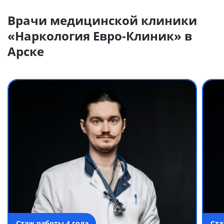
Врачи медицинской клиники
«Наркология Евро-Клиник» в
Арске
Стаж работы 4 года
Ста