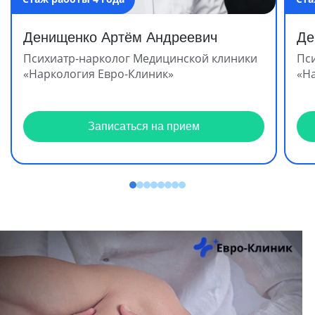
Денищенко Артём Андреевич
Де
Психиатр-нарколог Медицинской клиники
Пс
«Наркология Евро-Клиник»
«Н
Записаться на прием