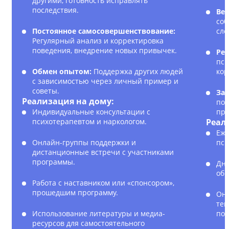
другими, готовность исправлять
последствия.
Вед
соб
Постоянное самосовершенствование:
сло
Регулярный анализ и корректировка
поведения, внедрение новых привычек.
Рег
пси
Обмен опытом:
Поддержка других людей
кор
с зависимостью через личный пример и
советы.
Зак
Реализация на дому:
пол
Индивидуальные консультации с
пре
психотерапевтом и наркологом.
Реал
Еже
Онлайн-группы поддержки и
пси
дистанционные встречи с участниками
программы.
Дне
обр
Работа с наставником или «спонсором»,
прошедшим программу.
Онл
тек
Использование литературы и медиа-
под
ресурсов для самостоятельного