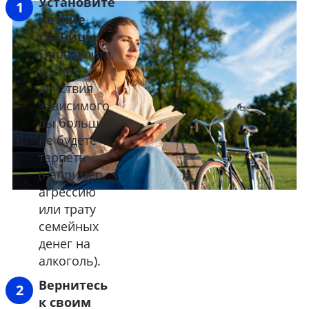
Установите
четкие
границы.
Определите,
какие
действия
зависимого
вы больше
не будете
терпеть
(например,
агрессию
или трату
семейных
денег на
алкоголь).
Вернитесь
к своим