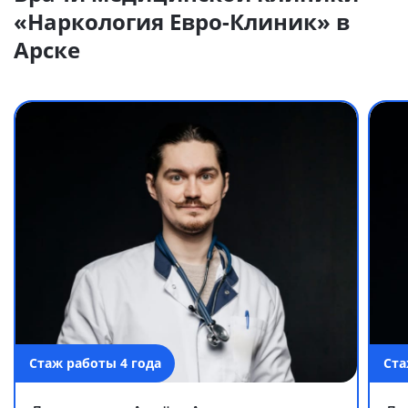
«Наркология Евро-Клиник» в
Арске
Стаж работы 4 года
Ста