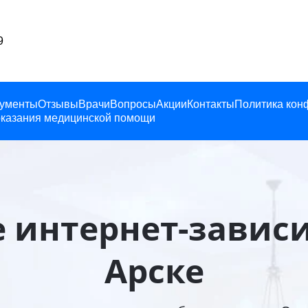
19
ументы
Отзывы
Врачи
Вопросы
Акции
Контакты
Политика кон
казания медицинской помощи
 интернет-завис
Арске