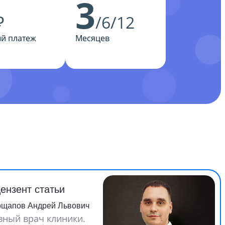
3
₽
/6/12
й платеж
Месяцев
ензент статьи
ощапов Андрей Львович
вный врач клиники.