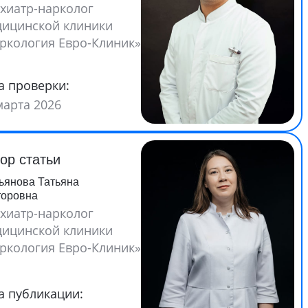
хиатр-нарколог
ицинской клиники
ркология Евро-Клиник»
а проверки:
марта 2026
ор статьи
ьянова Татьяна
торовна
хиатр-нарколог
ицинской клиники
ркология Евро-Клиник»
а публикации: