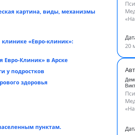
Пси
Мед
еская картина, виды, механизмы
«На
Дат
 клинике «Евро-клиник»:
20 
 Евро-Клиник» в Арске
Авт
и у подростков
Дем
рового здоровья
Вик
Пси
Мед
«На
населенным пунктам.
Дат