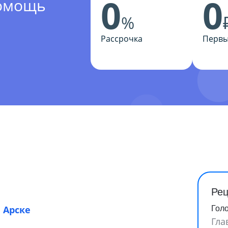
0
0
помощь
%
Рассрочка
Первы
Рец
 Арске
Гол
Гла