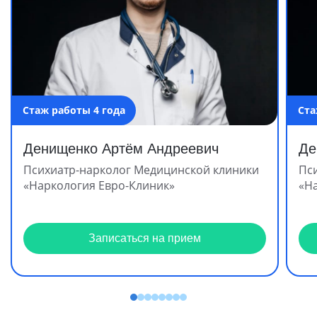
Стаж работы 4 года
Ста
Денищенко Артём Андреевич
Де
Психиатр-нарколог Медицинской клиники
Пс
«Наркология Евро-Клиник»
«Н
Записаться на прием