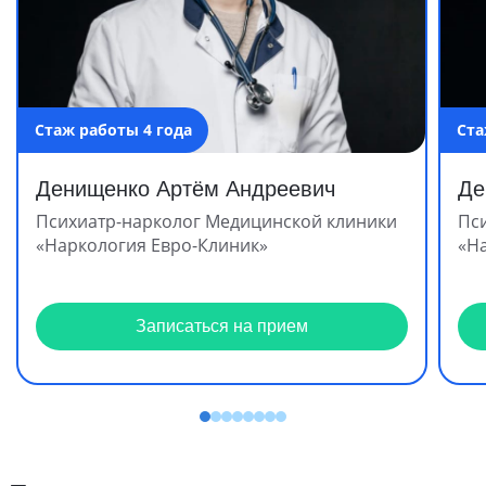
Стаж работы 4 года
Ста
Денищенко Артём Андреевич
Де
Психиатр-нарколог Медицинской клиники
Пс
«Наркология Евро-Клиник»
«Н
Записаться на прием