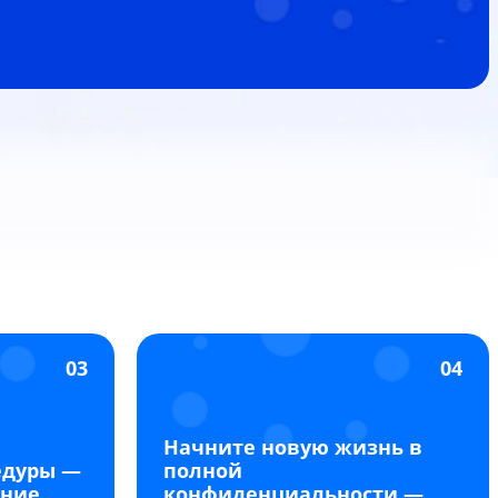
03
04
Начните новую жизнь в
едуры —
полной
ание
конфиденциальности —