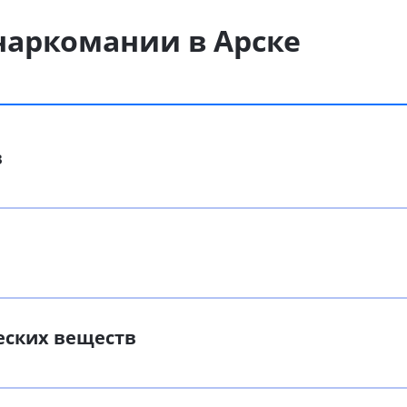
наркомании в Арске
в
еских веществ