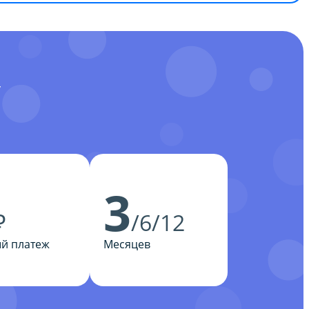
У
3
₽
/6/12
й платеж
Месяцев