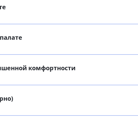
те
 палате
вышенной комфортности
рно)