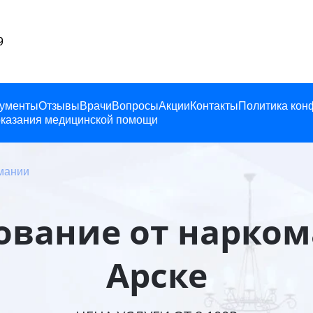
19
ументы
Отзывы
Врачи
Вопросы
Акции
Контакты
Политика кон
казания медицинской помощи
мании
ование от нарком
Арске