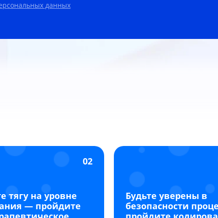
персональных данных
02
е тягу на уровне
Будьте уверены в
ания — пройдите
безопасности проц
рапевтическое
пройдите кодиров