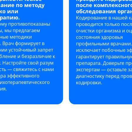
ание по методу
после комплексног
ко или
обследования орга
рапию.
Кодирование в нашей к
кому противопоказаны
проводится только пос
ы, мы предлагаем
очистки организма и о
ные методики
состояния здоровья
. Врач формирует в
профильными врачами.
нии устойчивый запрет
исключает побочные эф
бление и безразличие к
гарантирует правильну
. Настройте свой разум
препарата. Доверьте п
сть — свяжитесь с нами
экспертам — оставьте з
ора эффективного
диагностику перед про
сихотерапевтического
кодировки.
ия.