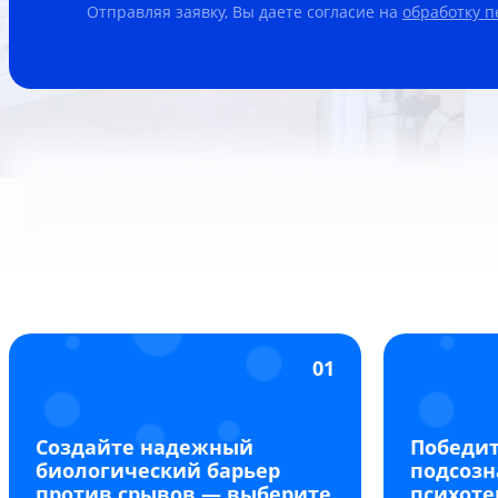
Отправляя заявку, Вы даете согласие на
обработку 
01
Создайте надежный
Победит
биологический барьер
подсозн
против срывов — выберите
психоте