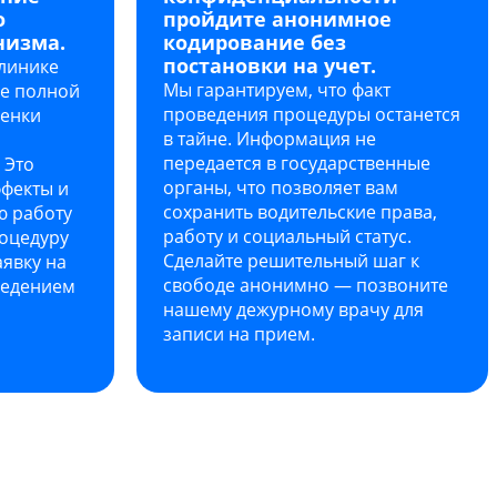
о
пройдите анонимное
низма.
кодирование без
постановки на учет.
линике
Мы гарантируем, что факт
ле полной
проведения процедуры останется
ценки
в тайне. Информация не
передается в государственные
 Это
органы, что позволяет вам
фекты и
сохранить водительские права,
ю работу
работу и социальный статус.
роцедуру
Сделайте решительный шаг к
аявку на
свободе анонимно — позвоните
ведением
нашему дежурному врачу для
записи на прием.