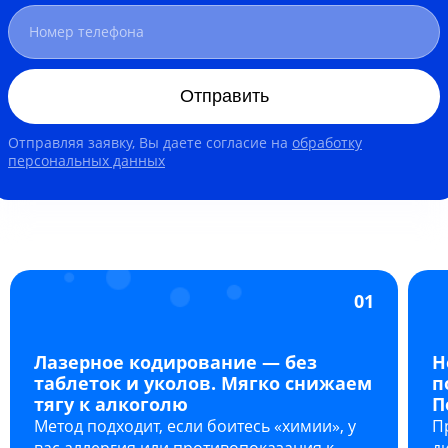
Отправить
Отправляя заявку, Вы даете согласие на
обработку
персональных данных
01
Лазерное кодирование — без
Н
таблеток и уколов. Мягко снижаем
п
тягу к алкоголю
П
Метод подходит, если боитесь «химии», у
П
вас аллергия или противопоказания к
д