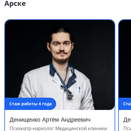
Арске
Стаж работы 4 года
Ста
Денищенко Артём Андреевич
Де
Психиатр-нарколог Медицинской клиники
Пс