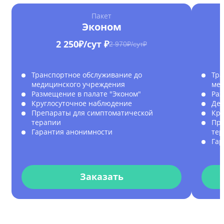
Пакет
Эконом
2 250₽/сут ₽
2 970₽/сут₽
Транспортное обслуживание до
Тра
медицинского учреждения
мед
Размещение в палате "Эконом"
Раз
Круглосуточное наблюдение
Дет
Препараты для симптоматической
Кру
терапии
Пре
Гарантия анонимности
те
Гар
Заказать