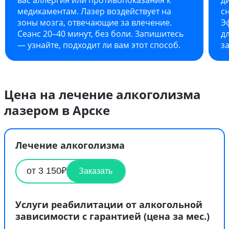
медикаментам. Лазер воздействует на
сн
зоны мозга, отвечающие за влечение.
Э
Сеанс 20–40 минут, без боли. Запишитесь
д
— узнайте, подходит ли вам этот способ.
з
Цена на лечение алкоголизма
лазером в Арске
Лечение алкоголизма
от 3 150₽
Заказать
Услуги реабилитации от алкогольной
зависимости с гарантией (цена за мес.)