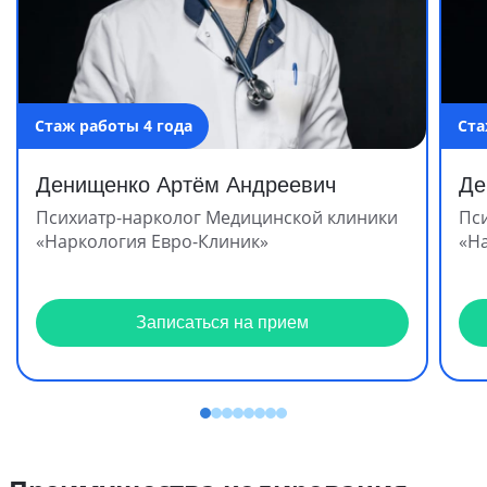
Стаж работы 4 года
Ста
Денищенко Артём Андреевич
Де
Психиатр-нарколог Медицинской клиники
Пс
«Наркология Евро-Клиник»
«Н
Записаться на прием