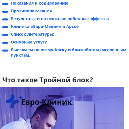
Показания к кодированию
Противопоказания
Результаты и возможные побочные эффекты
Клиника «Евро-Медик» в Арске
Список литературы:
Основные услуги
Выезжаем по всему Арску и ближайшим населенным
пунктам.
Что такое Тройной блок?