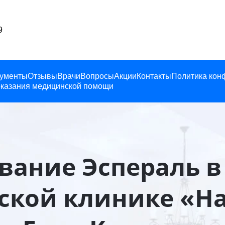
19
ументы
Отзывы
Врачи
Вопросы
Акции
Контакты
Политика кон
казания медицинской помощи
вание Эспераль в 
кой клинике «Н