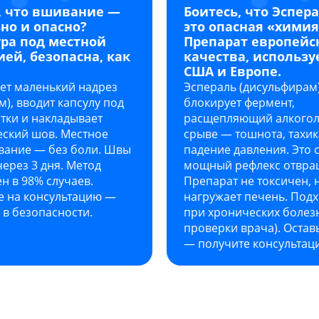
, что вшивание —
Боитесь, что Эспер
ьно и опасно?
это опасная «химия
ра под местной
Препарат европейс
ией, безопасна, как
качества, использу
США и Европе.
ет маленький надрез
Эспераль (дисульфирам
см), вводит капсулу под
блокирует фермент,
тки и накладывает
расщепляющий алкогол
еский шов. Местное
срыве — тошнота, тахик
вание — без боли. Швы
падение давления. Это 
ерез 3 дня. Метод
мощный рефлекс отвра
н в 98% случаев.
Препарат не токсичен, 
е на консультацию —
нагружает печень. Под
 в безопасности.
при хронических болезн
проверки врача). Оставь
— получите консультац