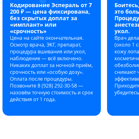
Кодирование Эспераль от 7
Боитесь
200 ₽ — цена фиксирована,
это бол
без скрытых доплат за
Процеду
«имплант» или
анестез
«срочность»
укол.
Цена на сайте окончательная.
Врач дела
Осмотр врача, ЭКГ, препарат,
(около 1 
процедура вшивания или укол,
кожу лопа
наблюдение — всё включено.
косметич
Никаких доплат за ночной приём,
обезболи
срочность или «особую дозу».
снимают ч
Оплата после процедуры.
эффективе
Позвоните 8 (928) 292-30-58 —
Приходит
назовём точную стоимость и срок
убедитесь
действия от 1 года.