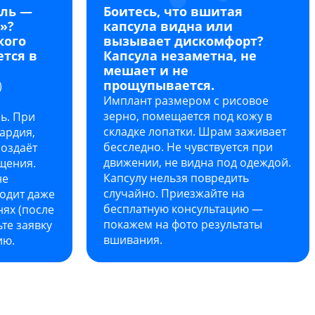
аль —
Боитесь, что вшитая
»?
капсула видна или
кого
вызывает дискомфорт?
ется в
Капсула незаметна, не
мешает и не
прощупывается.
)
Имплант размером с рисовое
зерно, помещается под кожу в
ь. При
складке лопатки. Шрам заживает
ардия,
бесследно. Не чувствуется при
создаёт
движении, не видна под одеждой.
щения.
Капсулу нельзя повредить
не
случайно. Приезжайте на
ходит даже
бесплатную консультацию —
ях (после
покажем на фото результаты
те заявку
вшивания.
ию.