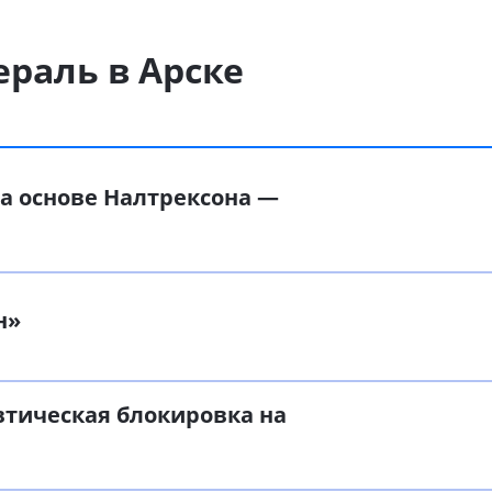
ераль в Арске
а основе Налтрексона —
н»
втическая блокировка на