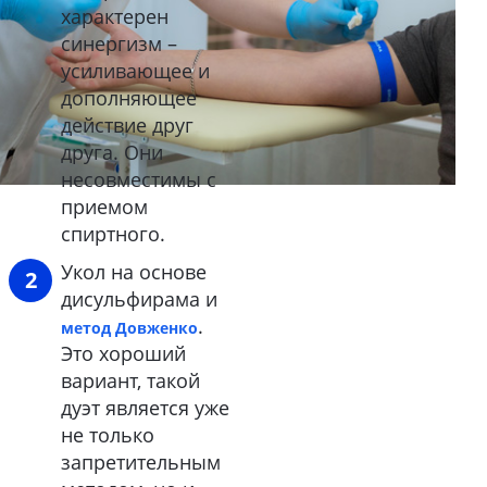
характерен
синергизм –
усиливающее и
дополняющее
действие друг
друга. Они
несовместимы с
приемом
спиртного.
Укол на основе
дисульфирама и
.
метод Довженко
Это хороший
вариант, такой
дуэт является уже
не только
запретительным