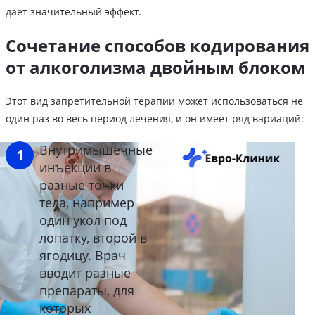
дает значительный эффект.
Сочетание способов кодирования
от алкоголизма двойным блоком
Этот вид запретительной терапии может использоваться не
один раз во весь период лечения, и он имеет ряд вариаций:
Внутримышечные
инъекции в
разные точки
тела, например
один укол под
лопатку, второй в
ягодицу. Врач
вводит разные
препараты, для
которых