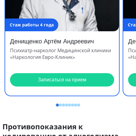
Стаж работы 4 года
Ста
Денищенко Артём Андреевич
Де
Психиатр-нарколог Медицинской клиники
Пс
«Наркология Евро-Клиник»
«Н
Записаться на прием
Противопоказания к
кодированию от алкоголизма